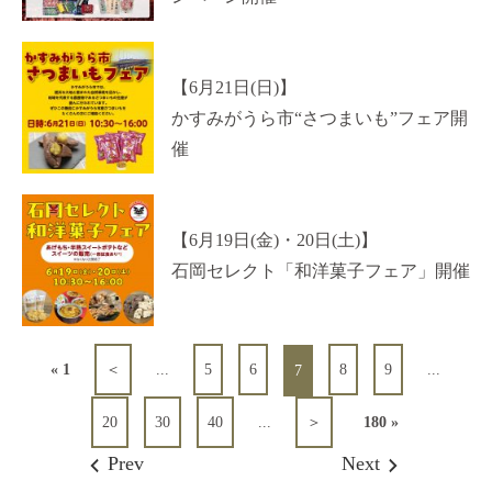
【6月21日(日)】
かすみがうら市“さつまいも”フェア開
催
【6月19日(金)・20日(土)】
石岡セレクト「和洋菓子フェア」開催
« 1
＜
...
5
6
8
9
...
7
20
30
40
...
＞
180 »
Prev
Next