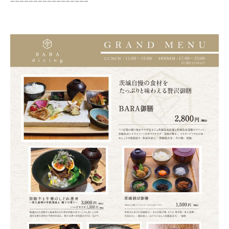
=================