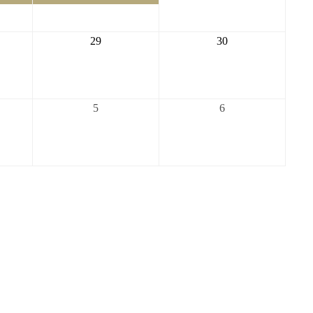
22
23
2026-
2026-
29
30
08-
08-
29
30
2026-
2026-
5
6
09-
09-
05
06