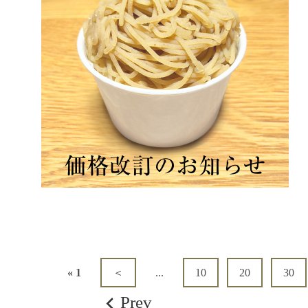
« 1
＜
...
10
20
30
Prev