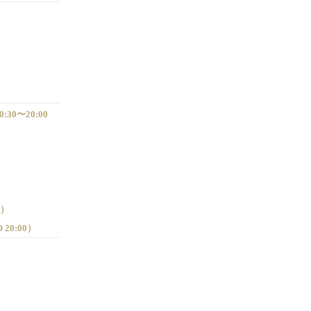
0:30〜20:00
0）
O 20:00）