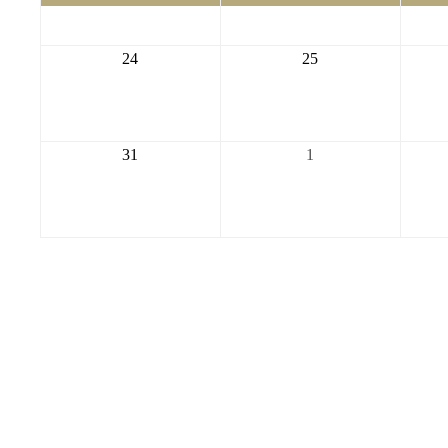
17
18
2026-
2026-
24
25
08-
08-
24
25
2026-
2026-
31
1
08-
09-
31
01