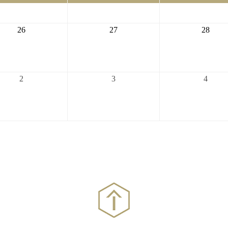
19
20
21
2026-
2026-
2026-
26
27
28
08-
08-
08-
26
27
28
2026-
2026-
2026-
2
3
4
09-
09-
09-
02
03
04