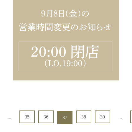
...
35
36
38
39
...
37