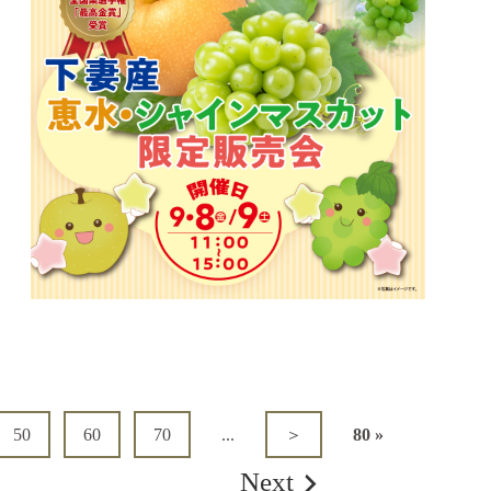
50
60
70
...
＞
80 »
Next