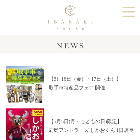
【5月16日（金）・17日（土）】
取手市特産品フェア 開催
【5月5日(月・こどもの日)限定】
鹿島アントラーズ しかおくん 1日店長