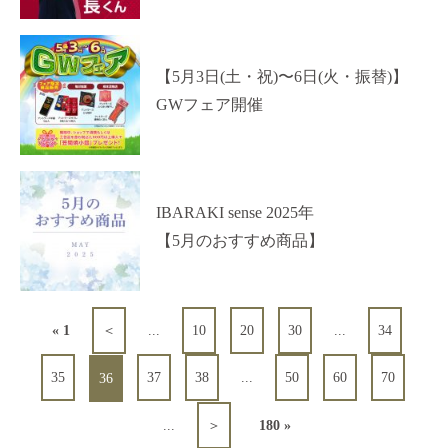
【5月3日(土・祝)〜6日(火・振替)】
GWフェア開催
IBARAKI sense 2025年
【5月のおすすめ商品】
« 1
＜
...
10
20
30
...
34
35
37
38
...
50
60
70
36
...
＞
180 »