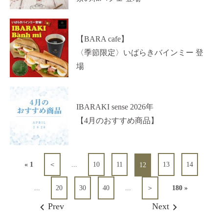
【BARA cafe】
〈季節限定〉いばらきバインミー 登
場
IBARAKI sense 2026年
【4月のおすすめ商品】
« 1
＜
...
10
11
13
14
12
...
20
30
40
...
＞
180 »
Prev
Next