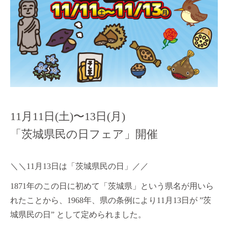
11月11日(土)〜13日(月)
「茨城県民の日フェア」開催
＼＼
11
月
13
日は「茨城県民の日」／／
1871
年のこの日に初めて「茨城県」という県名が用いら
れたことから、
1968
年、県の条例により
11
月
13
日が
”
茨
城県民の日
”
として定められました。