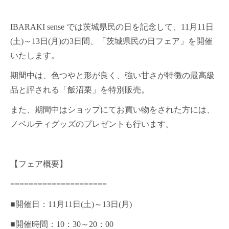
IBARAKI sense
では茨城県民の日を記念して、
11
月
11
日
(
土
)
～
13
日
(
月
)
の
3
日間、「茨城県民の日フェア」を開催
いたします。
期間中は、色つやと形が良く、強い甘さが特徴の最高級
品と評される「飯沼栗」を特別販売。
また、期間中はショップにてお買い物をされた方には、
ノベルティグッズのプレゼントも行います。
【フェア概要】
=====================
■
開催日：
11
月
11
日
(
土
)
～
13
日
(
月
)
■
開催時間：
10
：
30
～
20
：
00