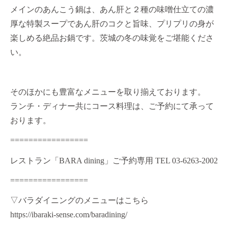
メインのあんこう鍋は、あん肝と２種の味噌仕立ての濃
厚な特製スープであん肝のコクと旨味、プリプリの身が
楽しめる絶品お鍋です。茨城の冬の味覚をご堪能くださ
い。
そのほかにも豊富なメニューを取り揃えております。
ランチ・ディナー共にコース料理は、ご予約にて承って
おります。
=================
レストラン「
BARA dining
」ご予約専用
TEL 03-6263-2002
=================
▽バラダイニングのメニューはこちら
https://ibaraki-sense.com/baradining/