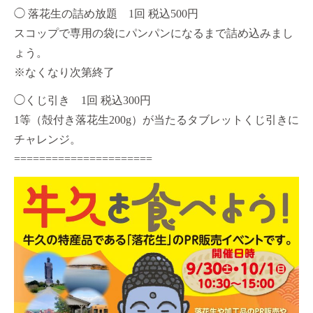
◯ 落花生の詰め放題 1回 税込500円
スコップで専用の袋にパンパンになるまで詰め込みまし
ょう。
※なくなり次第終了
◯くじ引き 1回 税込300円
1等（殻付き落花生200g）が当たるタブレットくじ引きに
チャレンジ。
======================