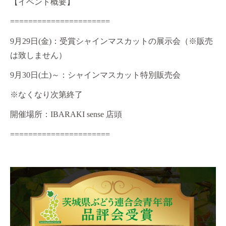
【イベント概要】
======================
9
月
29
日
(
金
)
：受賞シャインマスカットの展示会（
※
販売
は致しません）
9
月
30
日
(
土
)
～：シャインマスカット特別販売会
※なくなり次第終了
開催場所：
IBARAKI sense
店頭
======================