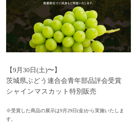
【9月30日(土)〜】
茨城県ぶどう連合会青年部品評会受賞
シャインマスカット特別販売
※
受賞した商品の展示は
9
月
29
日
(
金
)
から実施いたしま
す。