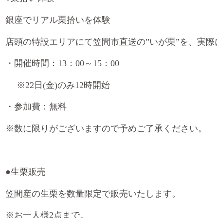
銀座でリアル栗拾いを体験
店頭の特設エリアにて笠間市直送の
”
いが栗
”
を、実際
・開催時間：
13
：
00
～
15
：
00
※22
日
(
金
)
のみ
12
時開始
・参加費：無料
※
数に限りがございますので予めご了承ください。
●
生栗販売
笠間産の生栗を数量限定で販売いたします。
※
お一人様
2
点まで。