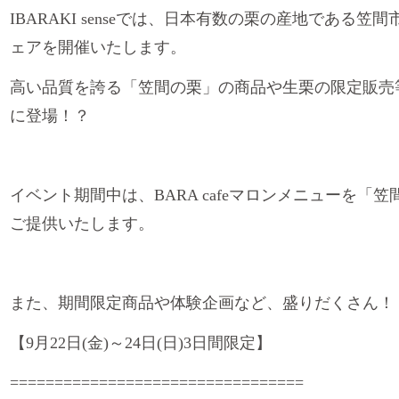
IBARAKI sense
では、日本有数の栗の産地である笠間
ェアを開催いたします。
高い品質を誇る「笠間の栗」の商品や生栗の限定販売等を行
に登場！？
イベント期間中は、BARA cafeマロンメニューを
ご提供いたします。
また、期間限定商品や体験企画など、盛りだくさん！
【
9
月
22
日
(
金
)
～
24
日
(
日
)3
日間限定】
=================================