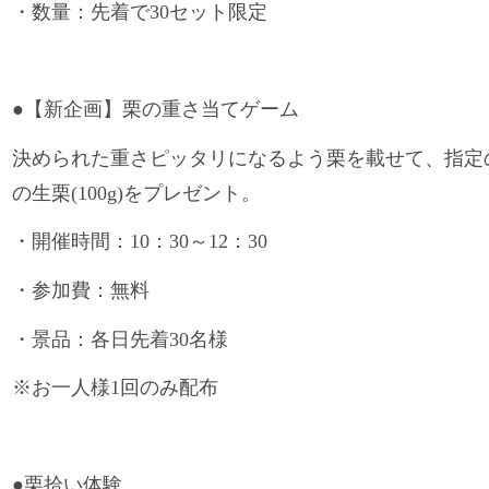
・数量：先着で
30
セット限定
●
【新企画】栗の重さ当てゲーム
決められた重さピッタリになるよう栗を載せて、指定
の生栗
(100g)
をプレゼント。
・開催時間：
10
：
30
～
12
：
30
・参加費：無料
・景品：各日先着
30
名様
※
お一人様
1
回のみ配布
●
栗拾い体験