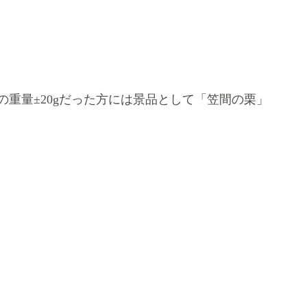
の重量
±20g
だった方には景品として「笠間の栗」