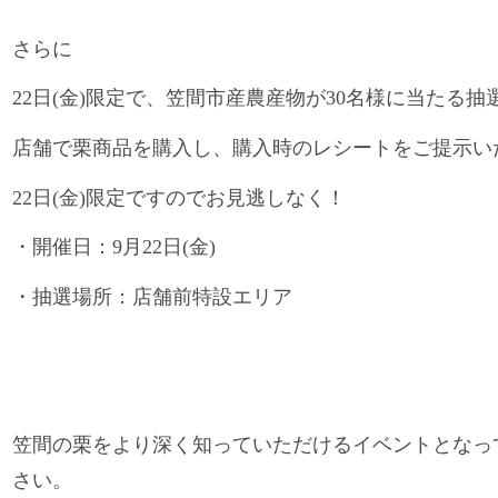
さらに
22
日
(
金
)
限定で、笠間市産農産物が
30
名様に当たる抽
店舗で栗商品を購入し、購入時のレシートをご提示い
22
日
(
金
)
限定ですのでお見逃しなく！
・開催日：
9
月
22
日
(
金
)
・抽選場所：店舗前特設エリア
笠間の栗をより深く知っていただけるイベントとなっ
さい。