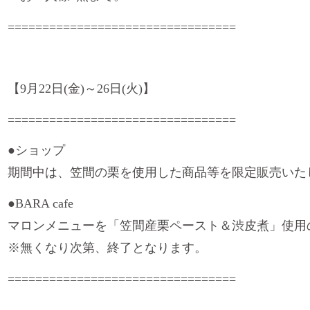
=================================
【
9
月
22
日
(
金
)
～
26
日
(
火
)
】
=================================
●
ショップ
期間中は、笠間の栗を使用した商品等を限定販売いた
●BARA cafe
マロンメニューを「笠間産栗ペースト＆渋皮煮」使用
※無くなり次第、終了となります。
=================================