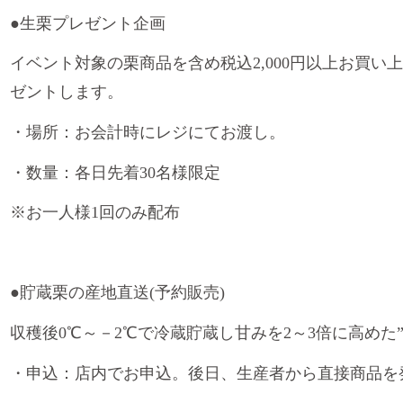
●
生栗プレゼント企画
イベント対象の栗商品を含め税込
2,000
円以上お買い上
ゼントします。
・場所：お会計時にレジにてお渡し。
・数量：各日先着
30
名様限定
※
お一人様
1
回のみ配布
●
貯蔵栗の産地直送
(
予約販売
)
収穫後
0℃
～－
2℃
で冷蔵貯蔵し甘みを
2
～
3
倍に高めた
・申込：店内でお申込。後日、生産者から直接商品を