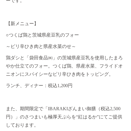
ーです。
【新メニュー】
○
つくば鶏と茨城県産豆乳のフォー
～ピリ辛ひき肉と県産水菜のせ～
鶏ダシと「袋田食品㈱」の茨城県産豆乳を使用したまろ
やか仕立てのフォー。つくば鶏、県産水菜、フライドオ
ニオンにスパイシーなピリ辛ひき肉をトッピング。
ランチ、ディナー：税込
1,200
円
また、期間限定で「IBARAKIざんまい御膳（税込2,500
円）」のさつまいも極厚天ぷらを“紅はるか”にてご提供
しております。