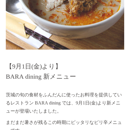
【9月1日(金)より】
BARA dining 新メニュー
茨城の旬の食材をふんだんに使ったお料理を提供してい
るレストラン
BARA dining
では、
9
月
1
日
(
金
)
より新メニ
ューが登場いたしました。
まだまだ暑さが残るこの時期にピッタリなピリ辛メニュ