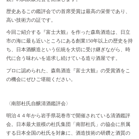
歴史あるこの鑑評会での首席受賞は最高の栄誉であり、
高い技術力の証です。
今回ご紹介する『富士大観』を作った森島酒造は、日立
市の海に最も近いところにある創業
150
年以上の歴史を持
ち、日本酒醸造という伝統を大切に受け継ぎながら、時
代に合う味わいを追求し続けている造り酒屋です。
プロに認められた、森島酒造『富士大観』の受賞酒をこ
の機会にぜひご堪能ください。
〈南部杜氏自醸清酒鑑評会〉
明治４４年から岩手県花巻市で開催されている清酒鑑評
会。日本最大規模の杜氏集団「南部杜氏」の協会に所属
する日本全国の杜氏を対象に、酒造技術の研鑽と酒質の