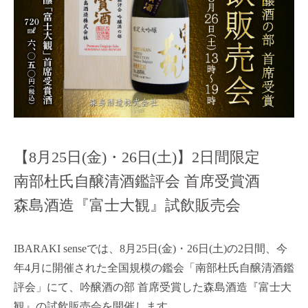
【8月25日(金)・26日(土)】2日間限定
南部杜氏自醸清酒鑑評会 首席受賞酒
森島酒造『富士大観』試飲販売会
IBARAKI sense
では、
8
月
25
日
(
金
)
・
26
日
(
土
)
の
2
日間、今
年
4
月に開催された全国規模の鑑会「南部杜氏自醸清酒鑑
評会」にて、吟醸酒の部 首席受賞した森島酒造『富士大
観』の試飲販売会を開催します。