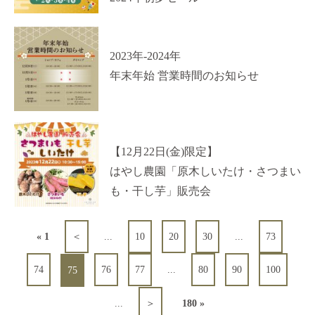
2023年-2024年
年末年始 営業時間のお知らせ
【12月22日(金)限定】
はやし農園「原木しいたけ・さつまい
も・干し芋」販売会
« 1
＜
...
10
20
30
...
73
74
76
77
...
80
90
100
75
...
＞
180 »