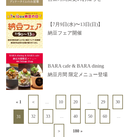
【7月9日(水)〜13日(日)】
納豆フェア開催
BARA cafe & BARA dining
納豆月間 限定メニュー登場
« 1
＜
...
10
20
...
29
30
32
33
...
40
50
60
...
31
＞
180 »