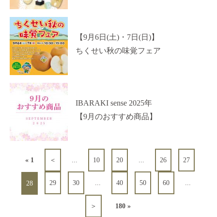
【9月6日(土)・7日(日)】
ちくせい秋の味覚フェア
IBARAKI sense 2025年
【9月のおすすめ商品】
« 1
＜
...
10
20
...
26
27
29
30
...
40
50
60
...
28
＞
180 »