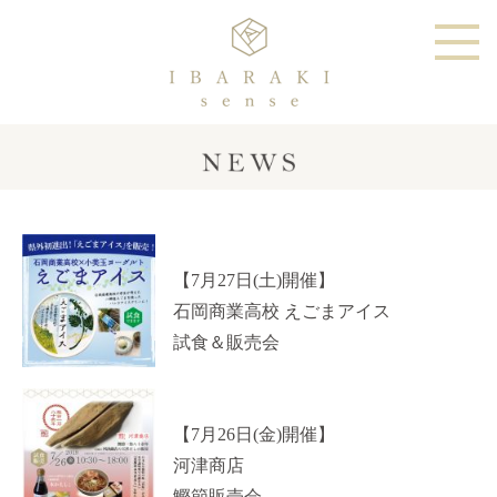
【7月27日(土)開催】
石岡商業高校 えごまアイス
試食＆販売会
【7月26日(金)開催】
河津商店
鰹節販売会