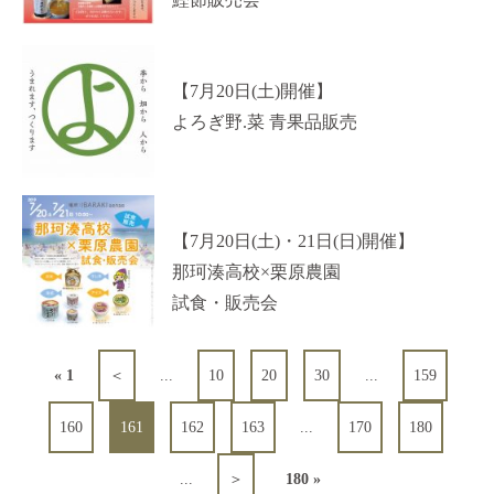
【7月20日(土)開催】
よろぎ野.菜 青果品販売
【7月20日(土)・21日(日)開催】
那珂湊高校×栗原農園
試食・販売会
« 1
＜
...
10
20
30
...
159
160
162
163
...
170
180
161
...
＞
180 »