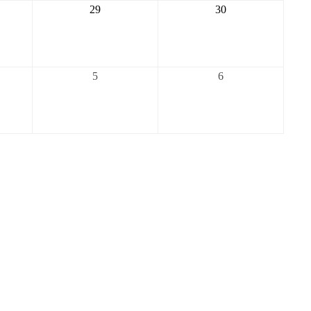
2026-
2026-
29
30
08-
08-
29
30
2026-
2026-
5
6
09-
09-
05
06