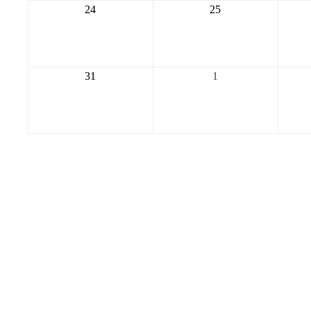
2026-
2026-
24
25
08-
08-
24
25
2026-
2026-
31
1
08-
09-
31
01