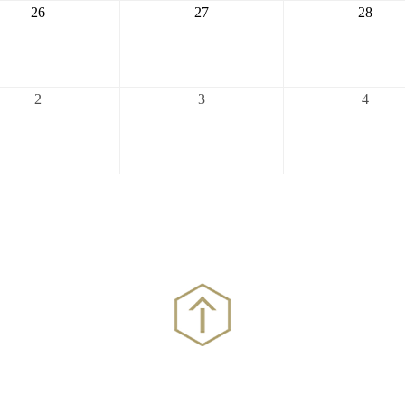
2026-
2026-
2026-
26
27
28
08-
08-
08-
26
27
28
2026-
2026-
2026-
2
3
4
09-
09-
09-
02
03
04