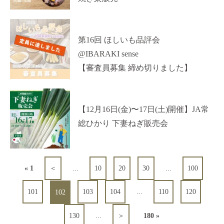
第16回 ほしいも品評会
@IBARAKI sense
【審査員募集 締め切りました】
【12月16日(金)〜17日(土)開催】JA常
総ひかり 下妻ねぎ販売会
« 1
＜
...
10
20
30
...
100
101
103
104
...
110
120
102
130
...
＞
180 »