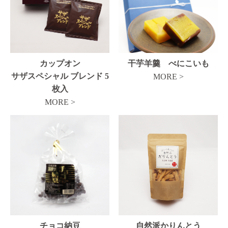
カップオン
干芋羊羹 べにこいも
サザスペシャル ブレンド 5
MORE >
枚入
MORE >
チョコ納豆
自然派かりんとう