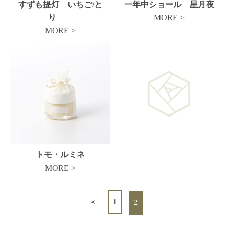
すずも提灯 いちご/と
一年中ショール 星月夜
り
MORE >
MORE >
トモ・ルミネ
MORE >
＜
1
2