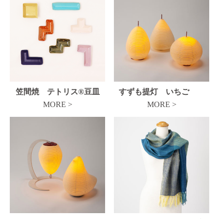
笠間焼 テトリス®豆皿
すずも提灯 いちご
MORE >
MORE >