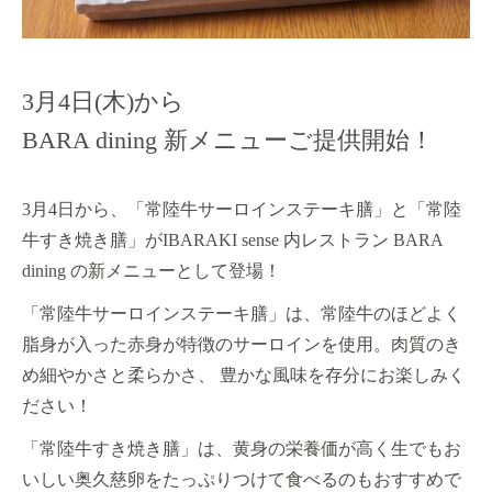
3月4日(木)から
BARA dining 新メニューご提供開始！
3
月4日から、「常陸牛サーロインステーキ膳」と「常陸
牛すき焼き膳」が
IBARAKI sense
内レストラン
BARA
dining
の新メニューとして登場！
「常陸牛サーロインステーキ膳」は、常陸牛のほどよく
脂身が入った赤身が特徴のサーロインを使用。肉質のき
め細やかさと柔らかさ、 豊かな風味を存分にお楽しみく
ださい！
「常陸牛すき焼き膳」は、黄身の栄養価が高く生でもお
いしい奥久慈卵をたっぷりつけて食べるのもおすすめで